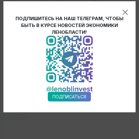
комитетом экономического развития и инвестиционной
деятельности с 1 апреля по 15 мая 2019 года, подробную
ПОДПИШИТЕСЬ НА НАШ ТЕЛЕГРАМ, ЧТОБЫ
информацию об участии можно посмотреть на
БЫТЬ В КУРСЕ НОВОСТЕЙ ЭКОНОМИКИ
сайте
комитета
.
ЛЕНОБЛАСТИ!
← Новости
ПОДПИСАТЬСЯ