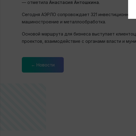
— отметила
Анастасия Антошкина
.
Сегодня АЭРЛО сопровождает 321 инвестиционный п
машиностроение и металлообработка.
Основой маршрута для бизнеса выступает клиентоц
проектов, взаимодействие с органами власти и му
← Новости