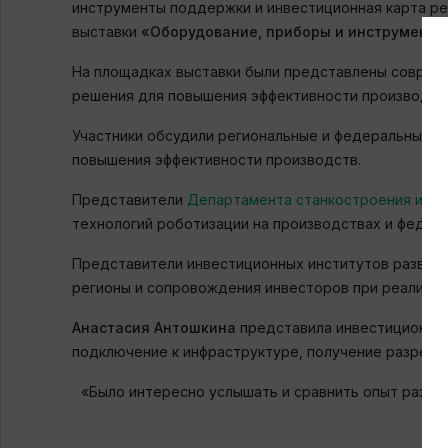
инструменты поддержки и инвестиционная карта ре
выставки
«Оборудование, приборы и инструмент
На площадках выставки были представлены соврем
решения для повышения эффективности производст
Участники обсудили региональные и федеральные 
повышения эффективности производств.
Представители
Департамента станкостроения и т
технологий роботизации на производствах и федер
Представители инвестиционных институтов развити
регионы и сопровождения инвесторов при реализац
Анастасия Антошкина
представила инвестиционный
подключение к инфраструктуре, получение разреши
«Было интересно услышать и сравнить опыт разных