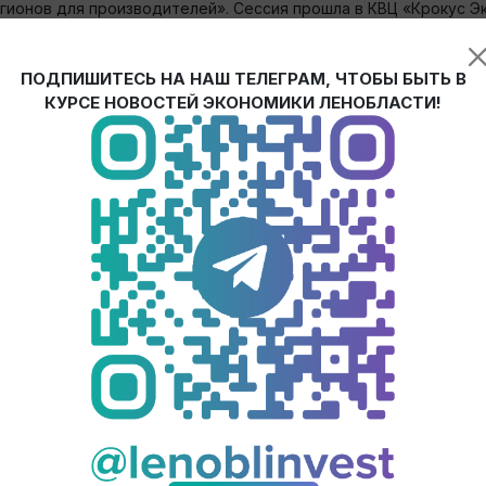
гионов для производителей». Сессия прошла в КВЦ «Крокус 
ы для металлообрабатывающей промышленности»
.
енные образцы оборудования, приборов и инструментов для
ПОДПИШИТЕСЬ НА НАШ ТЕЛЕГРАМ, ЧТОБЫ БЫТЬ В
КУРСЕ НОВОСТЕЙ ЭКОНОМИКИ ЛЕНОБЛАСТИ!
ва.
инструменты поддержки производителей — от инвестиционных
яжелого машиностроения Минпромторга России
и
АНО «Федера
альных механизмах поддержки роботизации для инвесторов.
я Ленинградской, Псковской, Московской и Калининградской 
ии проектов.
 маршрут Ленинградской области: прединвестиционную прора
тельной документации и поддержку после выхода предприятия
 субъектов, найти общие черты и узнать про механизмы, кото
области»,