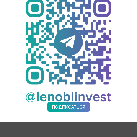
ости внедрения роботизированного оборудования. Для работ
гают бизнесу анализировать конкурентную среду.
онцу года планируется расширить поставки до
30
стран
. Успе
наши производители дополнительно представлены в павильонах
вационный сервис
«Постамат+биометрия
», а в филиале «Мур
. Кроме того, идет работа над платформой
«Инспектор 47»
арте, подключение инспекторов запланировано на июль.
етербургский международный экономический форум
, на к
частие Правительства Ленинградской области: от деловой п
ции.
ПОДПИСАТЬСЯ
тиях, соглашениях и работе стенда Ленинградской области с