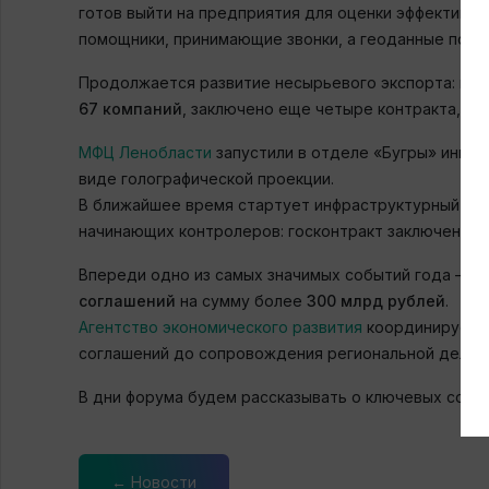
готов выйти на предприятия для оценки эффективн
помощники, принимающие звонки, а геоданные помо
Продолжается развитие несырьевого экспорта: к к
67
компаний
, заключено еще четыре контракта, а 
МФЦ Ленобласти
запустили в отделе «Бугры» инно
виде голографической проекции.
В ближайшее время стартует инфраструктурный СЭД
начинающих контролеров: госконтракт заключен в м
Впереди одно из самых значимых событий года —
П
соглашений
на сумму более
300 млрд рублей
.
Агентство экономического развития
координирует у
соглашений до сопровождения региональной делега
В дни форума будем рассказывать о ключевых собы
← Новости