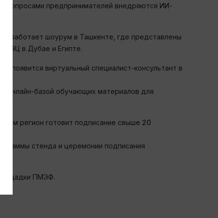
ы с вопросами предпринимателей внедряются ИИ-
шно работает шоурум в Ташкенте, где представлены
 РЭЦ в Дубае и Египте.
ино» появится виртуальный специалист-консультант в
— онлайн-базой обучающих материалов для
отором регион готовит подписание свыше
20
рограммы стенда и церемонии подписания
 площадки ПМЭФ.