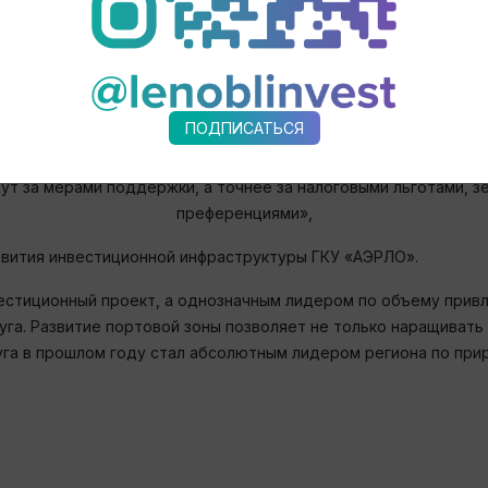
ских кадров
теме «Зеленый коридор для инвестора»
и
ПОДПИСАТЬСЯ
: инвестор с арендованных площадей в Санкт-Петербурге пе
ут за мерами поддержки, а точнее за налоговыми льготами, 
преференциями»,
азвития инвестиционной инфраструктуры ГКУ «АЭРЛО».
естиционный проект, а однозначным лидером по объему привл
уга. Развитие портовой зоны позволяет не только наращивать
га в прошлом году стал абсолютным лидером региона по прир