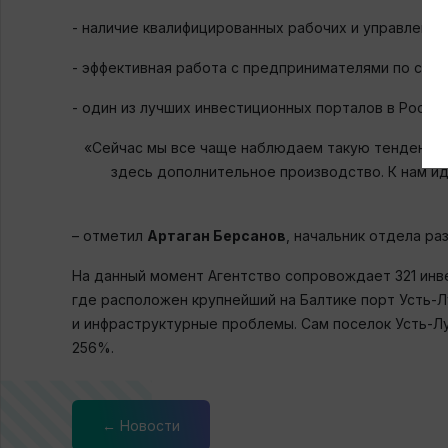
- наличие квалифицированных рабочих и управленче
- эффективная работа с предпринимателями по сис
- один из лучших инвестиционных порталов в Росси
«Сейчас мы все чаще наблюдаем такую тенденцию
здесь дополнительное производство. К нам ид
– отметил
Артаган Берсанов
, начальник отдела р
На данный момент Агентство сопровождает 321 инв
где расположен крупнейший на Балтике порт Усть-Л
и инфраструктурные проблемы. Сам поселок Усть-Лу
256%.
← Новости