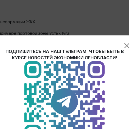
рансформации ЖКХ
 примере портовой зоны Усть-Луга
ПОДПИШИТЕСЬ НА НАШ ТЕЛЕГРАМ, ЧТОБЫ БЫТЬ В
ределенной водородной энергетики
КУРСЕ НОВОСТЕЙ ЭКОНОМИКИ ЛЕНОБЛАСТИ!
еского комплекса РФ
нальной власти
таган Берсанов
, начальник отдела развития инвестиционной
ь бизнесу целый набор конкурентных преимуществ:
ении международных транспортных коридоров
,4 млн человек проживают в пределах агломерации, а в радиус