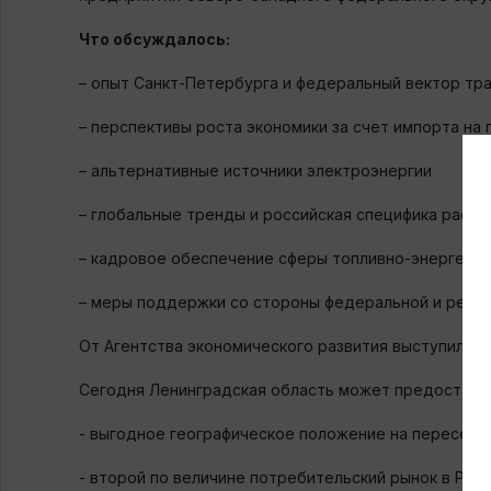
Что обсуждалось:
– опыт Санкт-Петербурга и федеральный вектор т
– перспективы роста экономики за счет импорта на
– альтернативные источники электроэнергии
– глобальные тренды и российская специфика расп
– кадровое обеспечение сферы топливно-энергетич
– меры поддержки со стороны федеральной и регио
От Агентства экономического развития выступил
Ар
Сегодня Ленинградская область может предоставит
- выгодное географическое положение на пересеч
- второй по величине потребительский рынок в РФ (7