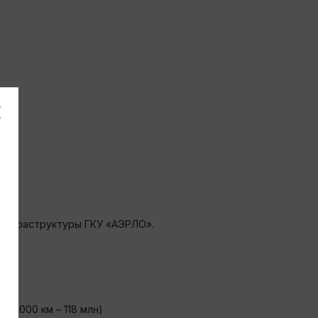
 инфраструктуры ГКУ «АЭРЛО».
е 1000 км – 118 млн)