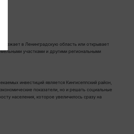
реезжает в Ленинградскую область или открывает
земельными участками и другими региональными
екаемых инвестиций является Кингисеппский район,
 экономические показатели, но и решать социальные
осту населения, которое увеличилось сразу на