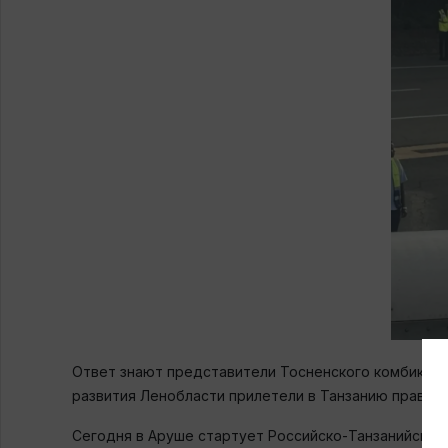
Ответ знают представители Тосненского комбикорм
развития Ленобласти прилетели в Танзанию правит
Сегодня в Аруше стартует Российско-Танзанийский 