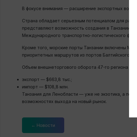
В фокусе внимания — расширение экспортных возмо
Страна обладает серьезным потенциалом для расши
представляют возможность создания в Танзании рос
Международного транспортно-логистического фору
Кроме того, морские порты Танзании включены Мин
приоритетных маршрутов из портов Балтийского мо
Объем внешнеторгового оборота 47-го региона с Т
экспорт — $663,8 тыс.;
импорт — $108,8 млн.
Танзания для Ленобласти — уже не экзотика, а пер
возможностях выхода на новый рынок.
← Новости