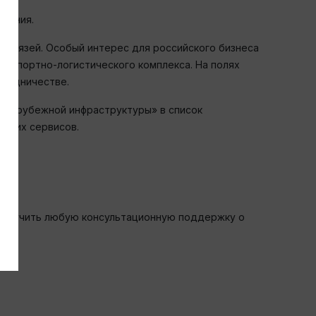
нзания.
связей. Особый интерес для российского бизнеса
анспортно-логистического комплекса. На полях
трудничестве.
е зарубежной инфраструктуры» в список
еских сервисов.
олучить любую консультационную поддержку о