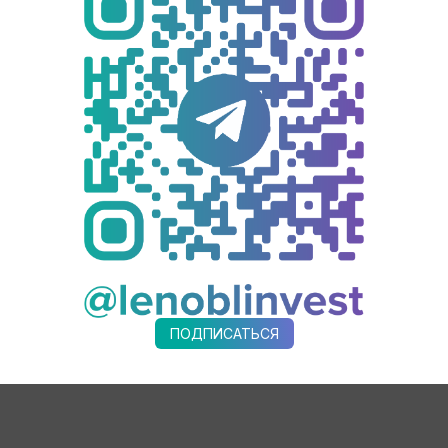
жностей российских компаний в Объединенной Республике Та
рения существующих и создания новых внешнеэкономических 
сийской свободной экономической зоны, а также развитие тр
ма в Петербурге уже подписан профильный меморандум о со
промторгом России в рамках федерального проекта «Создани
ря и Азово-Черноморского бассейна — для создания логистич
анзанией за 2022–2025 годы —
$109,4 млн
, из них:
спективный партнер. В
Центре поддержки экспорта ЛО
можно п
ПОДПИСАТЬСЯ