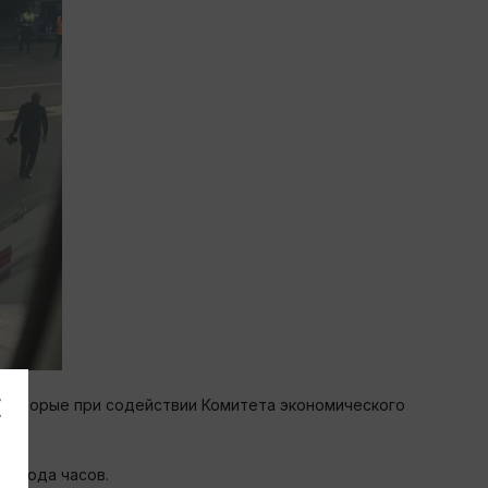
 которые при содействии Комитета экономического
ревода часов.