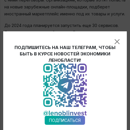
на новые зарубежные онлайн-площадки, подберет
иностранный маркетплейс именно под их товары и услуги.
До 2024 года планируется запустить еще 30 сервисов.
Среди них — платежный сервис. Он позволит компаниям
выставлять электронные счета, оплачивать услуги и
получать подтверждения об их оплате, оплачивать
ПОДПИШИТЕСЬ НА НАШ ТЕЛЕГРАМ, ЧТОБЫ
услуги аккредитованных банков-партеров и многое
БЫТЬ В КУРСЕ НОВОСТЕЙ ЭКОНОМИКИ
ЛЕНОБЛАСТИ!
другое.
Платформа «Мой экспорт» открыта Российским
экспортным центром в рамках реализации национального
проекта «Международная кооперация и экспорт».
← Новости
ПОДПИСАТЬСЯ