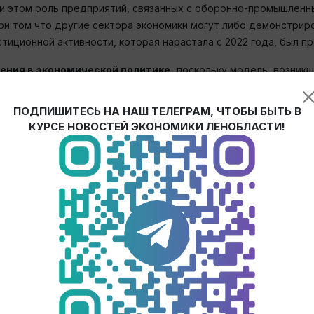
ри этом роль предприятий, связанных с оборонно-промышленн
и том что другие сектора экономики могут либо демонстриров
тиционной активности, которая нарастала с 2022 года, был п
ния в экономической политике,
поскольку модель, возникш
одства рынок труда становится более сбалансированным. Без
ь сфера ЖКХ, тогда как зарплаты недавних фаворитов —работ
ПОДПИШИТЕСЬ НА НАШ ТЕЛЕГРАМ, ЧТОБЫ БЫТЬ В
КУРСЕ НОВОСТЕЙ ЭКОНОМИКИ ЛЕНОБЛАСТИ!
зовых секторах (продовольствие, ЖКХ, транспорт), поэтому д
тивной, что является серьезной проблемой для развития биз
ым сценарием, чем стагнация.
джета развития и естественный инструмент обеспечения нер
снижать уровень ставок
. Финансировать дефицит можно за 
стировал в модернизацию производств, иначе угроза стагнаци
ост, для обеспечения которого придется снижать налоговую 
 серьезных изменений всей конструкции, но позволяют стиму
 политика должна включать деэскалацию в отношении иностра