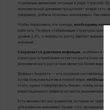
отдельные кризисные ситуации в ряде отраслей. П
экономической динамики продолжает возрастать, пр
(например, добыча полезных ископаемых). Пик инвес
Чтобы переломить эти тренды,
необходимы измене
работать. По мере стабилизации структуры произв
уровне 2,4%, в лидеры по росту зарплат вырвалас
значений.
Сохраняется давление инфляции
, особенно в ба
структура потребления остается достаточно прими
экономического роста пока является более вероятн
Дефицит бюджета — это основная составляющая бю
хотим пользоваться им в полной мере,
необходимо 
этого, нужно стимулировать бизнес, чтобы он инве
инвестиционного климата остается экономический р
Есть множество инструментов, которые не требуют
для развития экономики. Кроме того, промышленная