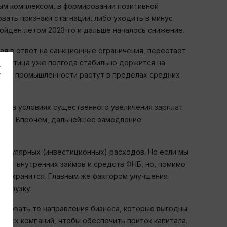
ым комплексом, в формировании позитивной
ать признаки стагнации, либо уходить в минус
ройден летом 2023-го и дальше началось снижение.
ая в ответ на санкционные ограничения, перестает
работица уже полгода стабильно держится на
ников промышленности растут в пределах средних
аже в условиях существенного увеличения зарплат
неса. Впрочем, дальнейшее замедление
егулярных (инвестиционных) расходов. Но если мы
счет внутренних займов и средств ФНБ, но, помимо
и сохранится. Главным же фактором улучшения
нагрузку.
лировать те направления бизнеса, которые выгодны
нных компаний, чтобы обеспечить приток капитала.