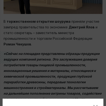
В
торжественном открытии шоурума
приняли участие
зампред правительства по экономике
Дмитрий Ялов
и
статс-секретарь – заместитель министра
промышленности и торговли Российской Федерации
Роман Чекушов
.
«Сейчас на площадке представлены образцы продукции
ведущих компаний региона. Это заслужившие доверия
потребителя товары пищевой промышленности,
инновационные решения и материалы, относящиеся к
химической промышленности, продукция глубокой
переработки древесины, передовые технологии
машиностроения и стройматериалы. Мы рассчитываем
на дальнейшее пополнение витрины товаров, содействие
с выходом на азиатский рынок оказывает Центр
поддержки экспорта ЛО»
, - прокомментировал
Дмитрий