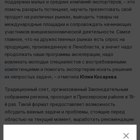
поддержки малых и средних компаний-экспортёров, – это
помочь раскрыть потенциал, научить презентовать свой
продукт на различных рынках, выводить товары на
международные площадки и сопровождать начинающих
участников внешнеэкономической деятельности. Самое
главное, что на дружественных рынках есть спрос на
продукцию, произведенную в Ленобласти, а значит надо
продолжать наши программы акселерации, надо
вовлекать молодых специалистов с востребованными
компетенциями и помогать экспортерам искать решения
их непростых задач», – отметила
Юлия Косарева
.
Традиционный слет, организованный Законодательным
собранием региона, проходит в Приозерском районе в 19-
й раз. Такой формат предоставляет возможность
обсудить важные задачи и проблемы, стоящие перед
областью на текущий момент, выработать рекомендации
для депутатов, скоординировать взаимодействие на
долгосрочную перспективу.