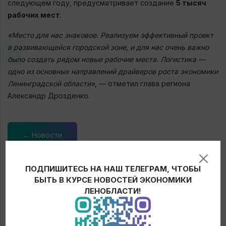
следующем году, предусматривает создание
5 тысяч
рабочих мест
.
«Место для нас знаковое. Реализуем эффективный проект
в развивающейся городской зоне, и для нас очень важно
было создать рядом новые рабочие места. Логистика —
одно из основных направлений драйверов роста экономики
Ленинградской области»
, — отметил глава региона
Александр Дрозденко.
← Новости
ПОДПИШИТЕСЬ НА НАШ ТЕЛЕГРАМ, ЧТОБЫ
БЫТЬ В КУРСЕ НОВОСТЕЙ ЭКОНОМИКИ
ЛЕНОБЛАСТИ!