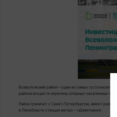
Всеволожский район – один из самых густонаселенн
района входят в перечень опорных населенных пунк
Район граничит с Санкт-Петербургом, имеет разви
в Ленобласти станция метро – «Девяткино».