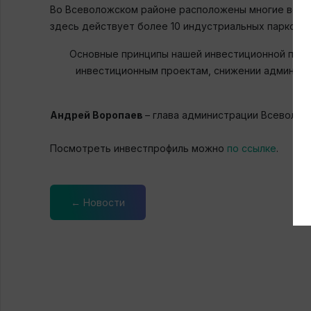
Во Всеволожском районе расположены многие ведущ
здесь действует более 10 индустриальных парков 
Основные принципы нашей инвестиционной поли
инвестиционным проектам, снижении админист
Андрей Воропаев
– глава администрации Всеволож
Посмотреть инвестпрофиль можно
по ссылке
.
← Новости