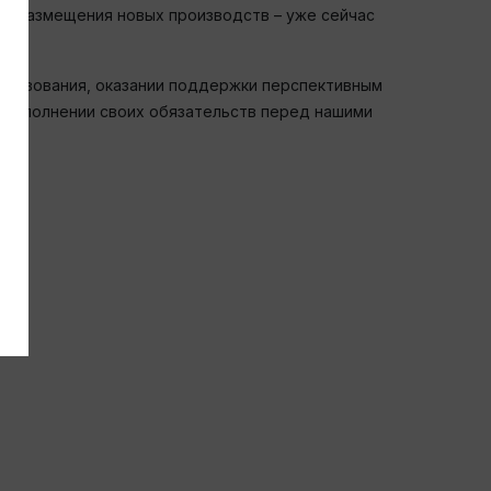
я размещения новых производств – уже сейчас
тствования, оказании поддержки перспективным
 исполнении своих обязательств перед нашими