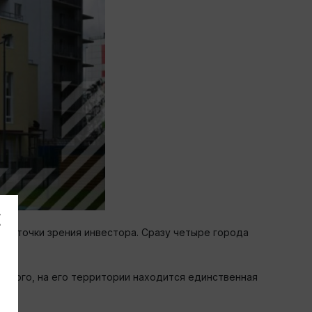
х с точки зрения инвестора. Сразу четыре города
 того, на его территории находится единственная