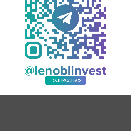
ие предприятия 47 региона и есть отличные возможности дл
и продолжают создаваться новые!
тики заключаются в создании условий наибольшего благоприя
ративной нагрузки на хозяйствующие субъекты и безусловном
партнерами.
ского муниципального района Ленинградской области.
ПОДПИСАТЬСЯ