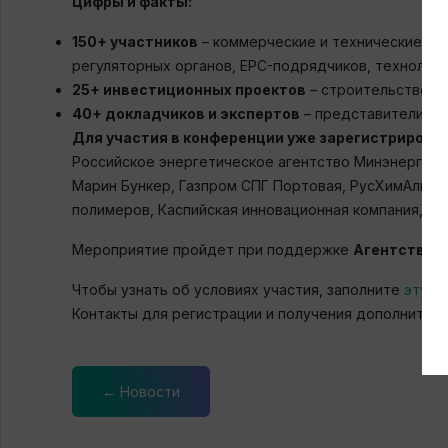
Цифры и факты:
150+ участников
– коммерческие и технические ру
регуляторных органов, EPC-подрядчиков, технолог
25+ инвестиционных проектов
– строительство и 
40+ докладчиков и экспертов
– представители кл
Для участия в конференции уже зарегистрирова
Российское энергетическое агентство Минэнерго Ро
Марин Бункер, Газпром СПГ Портовая, РусХимАльянс
полимеров, Каспийская инновационная компания, АО
Мероприятие пройдет при поддержке
Агентства э
Чтобы узнать об условиях участия, заполните
эту ф
Контакты для регистрации и получения дополнител
← Новости