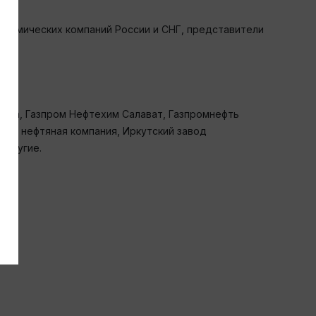
химических компаний России и СНГ, представители
отка, Газпром Нефтехим Салават, Газпромнефть
ская нефтяная компания, Иркутский завод
 другие.