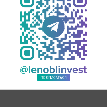
ководители ведущих нефтегазоперерабатывающих и нефтегазо
ических и инжиниринговых компаний
модернизация НПЗ, ГПЗ и НХЗ
ючевых проектов и отраслевых лидеров
лись:
ссии (РЭА), Газпром, Газпром нефть, СИБУР, Газпром перераб
, Балтийский Химический Комплекс, Новатэк-Усть-Луга, Иркут
 ТАИФ, ТАИФ-НК, Славнефть-ЯНОС, НАФТАН, Полимир, и многие
кономического развития Ленинградской области
.
орму
.
ьной информации:
Events@vostockcapital.ru
ПОДПИСАТЬСЯ