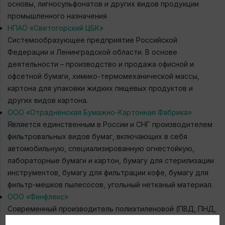
основы, лигносульфонатов и других видов продукции
промышленного назначения
НПАО «Светогорский ЦБК»
Системообразующее предприятие Российской
Федерации и Ленинградской области. В основе
деятельности – производство и продажа офисной и
офсетной бумаги, химико-термомеханической массы,
картона для упаковки жидких пищевых продуктов и
других видов картона.
ООО «Отрадненская Бумажно-Картонная Фабрика»
Является единственным в России и СНГ производителем
фильтровальных видов бумаг, включающих в себя
автомобильную, специализированную огнестойкую,
лабораторные бумаги и картон, бумагу для стерилизации
инструментов, бумагу для фильтрации кофе, бумагу для
фильтр-мешков пылесосов, угольный нетканый материал.
ООО «Финфлекс»
Современный производитель полиэтиленовой (ПВД, ПНД,
ПСД) плёнки и пакетов из неё.