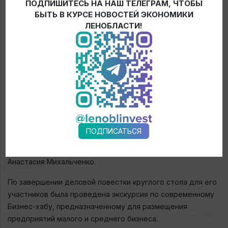
ПОДПИШИТЕСЬ НА НАШ ТЕЛЕГРАМ, ЧТОБЫ
Но для получения льгот компания должна войти в реестр
БЫТЬ В КУРСЕ НОВОСТЕЙ ЭКОНОМИКИ
индустриальных парков Минпромторга РФ и получить
ЛЕНОБЛАСТИ!
официальный статус индустриального парка в
Ленинградской области, а с этим поможет как раз АЭРЛО.
«Главным же инструментом поддержки инвесторов в
регионе, наряду с льготным налоговым
законодательством, остается сопровождение
инвестиционных проектов в режиме «единого окна» по
Клиентоцентричной системе «Зеленый коридор для
инвестора». Компании получают поддержку на любом
ПОДПИСАТЬСЯ
этапе реализации инвестиционного проекта: от подбора
площадки до ввода в эксплуатацию»
, — подчеркнула
Анастасия Михальченко.
По завершении деловой повестки круглого стола для его
участников была проведена экскурсия по современному
Бизнес-хабу, предназначенному для размещения
предприятий малого и среднего бизнеса.