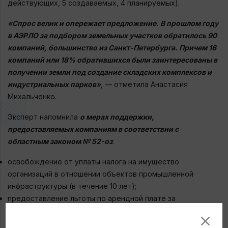
действующих, 5 создаваемых, 4 планируемых).
«Спрос велик и опережает предложение. В прошлом году
в АЭРЛО за подбором земельных участков обратилось 90
компаний, большинство из Санкт-Петербурга. Причем 16
компаний или 18% обратившихся были заинтересованы в
получении земли под создание складских комплексов и
индустриальных парков»
, — отметила Анастасия
Михальченко.
Эксперт напомнила
о мерах поддержки,
предоставляемых компаниям в соответствии с
областным законом № 52-оз
:
освобождение от уплаты налога на имущество
организаций в отношении объектов промышленной
инфраструктуры (в течение 10 лет);
предоставление льготы по арендной плате за
использование земельных участков, находящихся в
собственности Ленобласти.