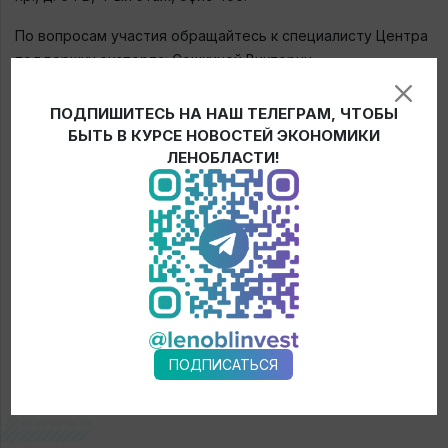
По вопросам участия обращайтесь к специалисту Центра
поддержки экспорта: Сошкиной Виктории
Константиновне, +7 (812) 644-01-24 (доб. 3403),
soshkina@crplo.ru
ПОДПИШИТЕСЬ НА НАШ ТЕЛЕГРАМ, ЧТОБЫ
БЫТЬ В КУРСЕ НОВОСТЕЙ ЭКОНОМИКИ
В ходе семинара участники получат консультацию
ЛЕНОБЛАСТИ!
сотрудников Центра поддержки экспорта Ленинградской
области по всем направлениям развития экспорта.
← Новости
ПОДПИСАТЬСЯ