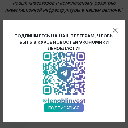
новых инвесторов и комплексному развитию
инвестиционной инфраструктуры в нашем регионе,"
– отметил Артаган Берсанов.
В завершении Форума для иногородних гостей провели
ПОДПИШИТЕСЬ НА НАШ ТЕЛЕГРАМ, ЧТОБЫ
БЫТЬ В КУРСЕ НОВОСТЕЙ ЭКОНОМИКИ
экскурсию по крупнейшим индустриальным паркам
ЛЕНОБЛАСТИ!
города:
ОЭЗ «Новосибирск», индустриальный парк
«Экран», Биотехнопарк в наукограде Кольцово и
Академпарк
.
← Новости
ПОДПИСАТЬСЯ