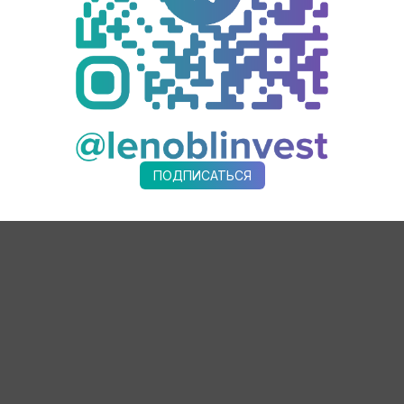
 млрд штук яиц и 281 тыс. тонн мяса птицы!
ПОДПИСАТЬСЯ