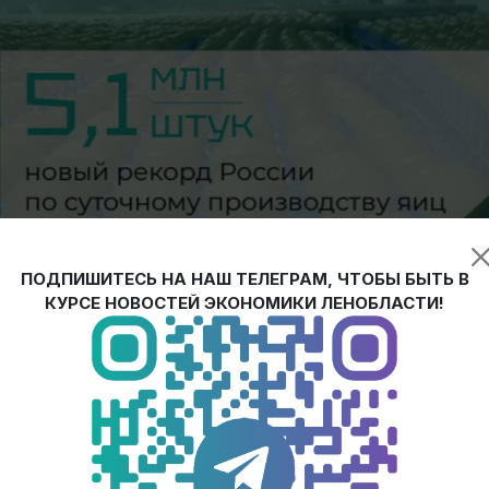
ПОДПИШИТЕСЬ НА НАШ ТЕЛЕГРАМ, ЧТОБЫ БЫТЬ В
КУРСЕ НОВОСТЕЙ ЭКОНОМИКИ ЛЕНОБЛАСТИ!
фабрика
«Синявинская»
, расположенная в Кировском районе
тия
.
я»
— вошла в
топ-5
мясных птицефабрик страны.
ерекрывает потребности жителей региона в продукции птицеп