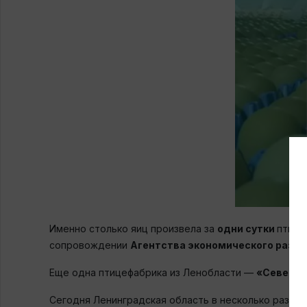
Именно столько яиц произвела за
одни сутки
птице
сопровождении
Агентства экономического разви
Еще одна птицефабрика из Ленобласти —
«Северна
Сегодня Ленинградская область в несколько раз п