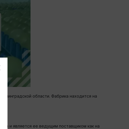
 Ленинградской области. Фабрика находится на
рома и является ее ведущим поставщиком как на