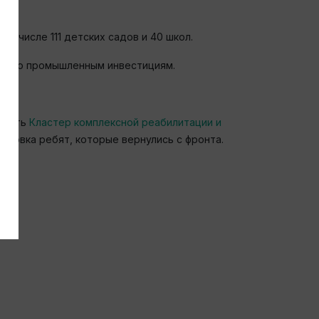
ом числе 111 детских садов и 40 школ.
дер по промышленным инвестициям.
оздать
Кластер комплексной реабилитации и
отовка ребят, которые вернулись с фронта.