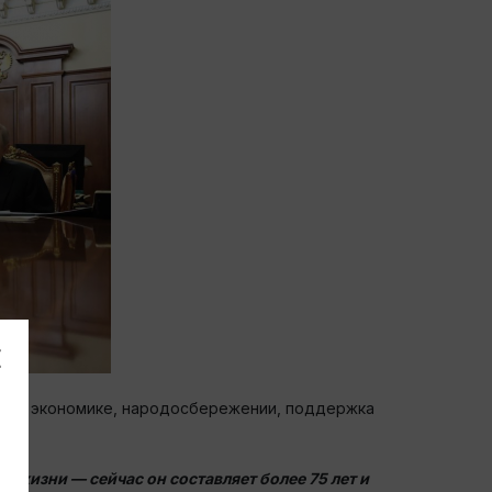
аты в экономике, народосбережении, поддержка
 жизни — сейчас он составляет более 75 лет и