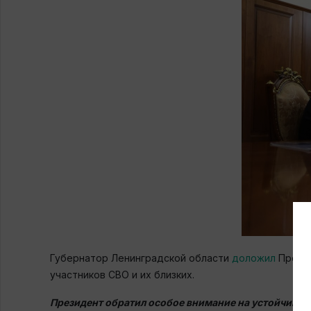
Губернатор Ленинградской области
доложил
Презид
участников СВО и их близких.
Президент обратил особое внимание на устойчивую 