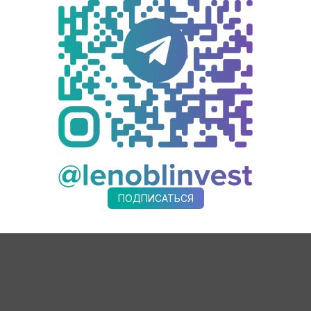
сла почти в три раза. Построено 278 социальных объектов, в т
лья, производству широкого перечня сельхозпродукции и ли
, и санкциям.
О: регион обеспечивает более 80 льгот. За год мы смогли с
отехнологичное протезирование и профессиональная переподг
должит работу по повышению качества жизни ленинградцев.
ПОДПИСАТЬСЯ