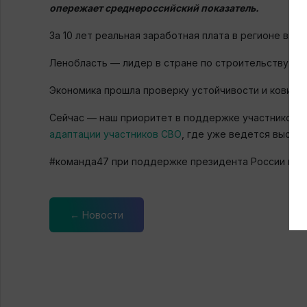
опережает среднероссийский показатель.
За 10 лет реальная заработная плата в регионе выро
Ленобласть — лидер в стране по строительству жи
Экономика прошла проверку устойчивости и ковидом
Сейчас — наш приоритет в поддержке участников СВ
адаптации участников СВО
, где уже ведется высок
#команда47 при поддержке президента России про
← Новости