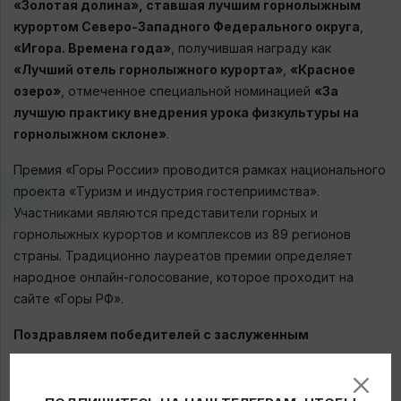
«Золотая долина», ставшая лучшим горнолыжным
курортом Северо-Западного Федерального округа
,
«Игора. Времена года»
, получившая награду как
«Лучший отель горнолыжного курорта»
,
«Красное
озеро»
, отмеченное специальной номинацией
«За
лучшую практику внедрения урока физкультуры на
горнолыжном склоне»
.
Премия «Горы России» проводится рамках национального
проекта «Туризм и индустрия гостеприимства».
Участниками являются представители горных и
горнолыжных курортов и комплексов из 89 регионов
страны. Традиционно лауреатов премии определяет
народное онлайн-голосование, которое проходит на
сайте «Горы РФ».
Поздравляем победителей с заслуженным
признанием и скорым открытием горнолыжного
сезона!