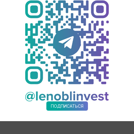
ее 4 км) и трассы для ватрушек. Летом — Озеро Развлечений в
ы. Также есть открытые бассейны, площадки для волейбола, ба
мный СПА и Ледовый Дворец. Рядом — Автодром «Игора Драйв»
атель двух Кубков губернатора Ленинградской области и Куб
ПОДПИСАТЬСЯ