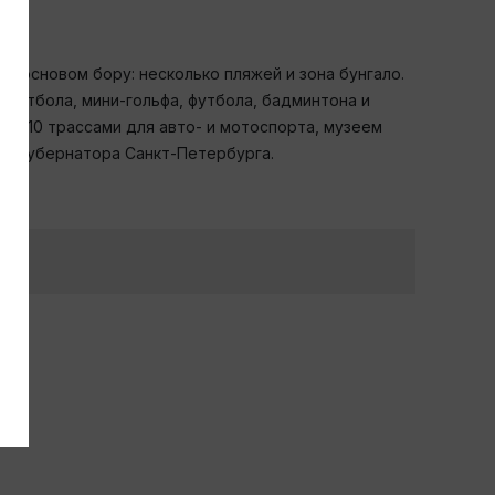
 сосновом бору: несколько пляжей и зона бунгало.
скетбола, мини-гольфа, футбола, бадминтона и
 с 10 трассами для авто- и мотоспорта, музеем
ка губернатора Санкт-Петербурга.