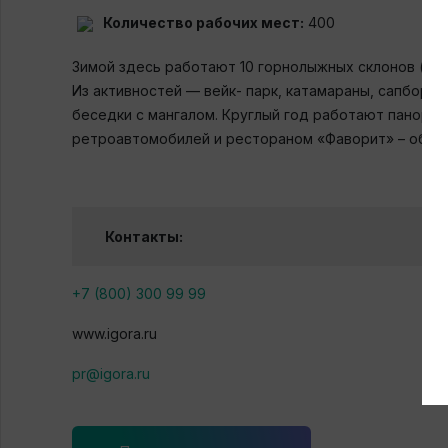
Количество рабочих мест:
400
Зимой здесь работают 10 горнолыжных склонов (бол
Из активностей — вейк- парк, катамараны, сапборд
беседки с мангалом. Круглый год работают панора
ретроавтомобилей и рестораном «Фаворит» – облад
Контакты:
+7 (800) 300 99 99
www.igora.ru
pr@igora.ru