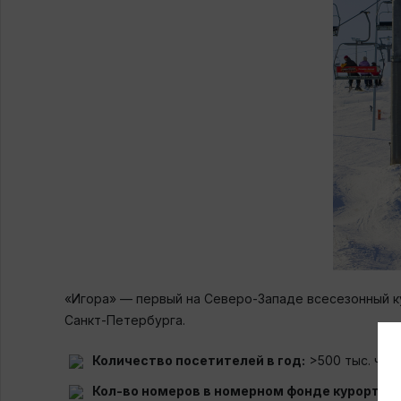
«Игора» — первый на Северо-Западе всесезонный ку
Санкт-Петербурга.
Количество посетителей в год:
>500 тыс. чел.
Кол-во номеров в номерном фонде курорта:
1