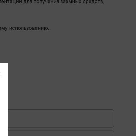
ментации для получения заемных средств,
шему использованию.