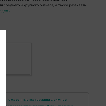
я среднего и крупного бизнеса, а также развивать
здесь
.
орюче-смазочные материалы в зимнее