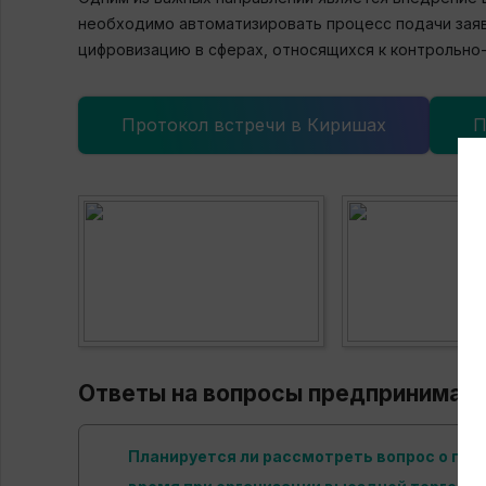
необходимо автоматизировать процесс подачи заяво
цифровизацию в сферах, относящихся к контрольно
Протокол встречи в Киришах
П
Ответы на вопросы предпринимат
Планируется ли рассмотреть вопрос о пр